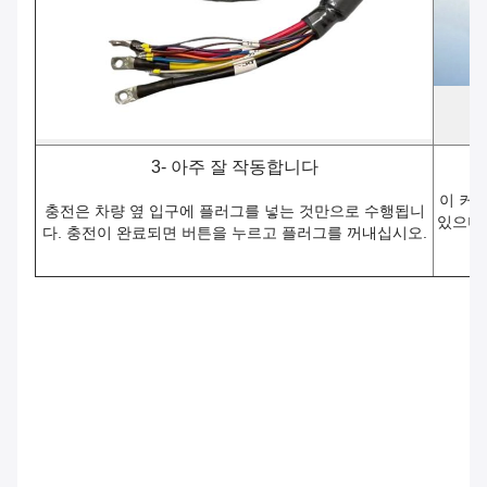
3- 아주 잘 작동합니다
이 커
충전은 차량 옆 입구에 플러그를 넣는 것만으로 수행됩니
있으며,
다. 충전이 완료되면 버튼을 누르고 플러그를 꺼내십시오.
Ccs2 Plug Ccs Combo 2 Connector Type 2 Ccs2 Dc Plug Dc
Fast Charger Ccs Combo 2 Connector 200a Dc Fast
Charger Connector Combo2 200a Ccs Combo2 Plug Ev
Charger Connector Ev Charging Gun Ccs 2 Connector
1000v 60a 80a 125a 150a 200a 250a Ccs2 Plug Factory
Wholesale Ccs2 Plug Ccs Combo 2 Plug With Cable 5m
Ccs2 Plug Ccs2 Charging Cable Electric Vehicle Ccs2
Charger Plug Gun Type 2 Connector Iec 62196-2 Dc Ev
Charging Gun Cable Ev Charging Gun Iec 62196-3 Dc Ev