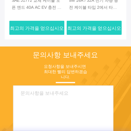
충전
SAE J1772 교체 케이블 오
5M 16A / 32A 전기 차량 충
남
 타
픈 엔드 40A AC EV 충전 스
전 케이블 타입 2에서 타입
케
6-
테이션용 EV 급속 충전기 1
1 EV 충전기 커넥터
J1
형 EV 케이블 커넥터
3.
시오
최고의 가격을 얻으십시오
최고의 가격을 얻으십시오
최
문의사항 보내주세요
요청사항을 보내주시면 
최대한 빨리 답변하겠습
니다.