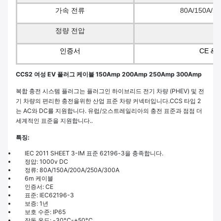
가속 전류
80A/150A/20
정량 전압
10
인증서
CE & 
CCS2 여성 EV 플러그 케이블 150Amp 200Amp 250Amp 300Amp
복합 충전 시스템 플러그는 플러그인 하이브리드 전기 차량 (PHEV) 및 전
기 차량의 편리한 충전을위한 산업 표준 차량 커넥터입니다.CCS 타입 2
는 AC와 DC를 지원합니다. 유럽/오스트레일리아의 충전 표준과 점점 더
세계적인 표준을 지원합니다..
특징:
IEC 2011 SHEET 3-IM 표준 62196-3을 충족합니다.
정압: 1000v DC
정류: 80A/150A/200A/250A/300A
6m 케이블
인증서: CE
표준: IEC62196-3
보증: 1년
보호 수준: IP65
작동 온도: -30°C-+50°C