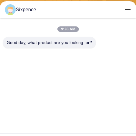
Sixpence
보내다
9:28 AM
Good day, what product are you looking for?
Chengdu Sixpence Technology Co.,Ltd.
info@sixpenceev.com
86-151-0843-0462
11층 1111호, 2동 1호, 신통
애비뉴 777번지, 하이테크 지
구, 청두, 쓰촨, 중국.
중국 좋은 품질 집의 ev 충전소 공급업체. 저작권 © 2026 electricvehicle-