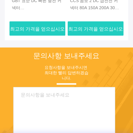
GBT 표준 DC 빠른 충전 커
CCS 콤보 2 DC 급전전 커
C
커넥
넥터
넥터 80A 150A 200A 300A
충
80A/125A/200A/250A/300A
1000V IEC 62196 타입 2
12
1000V EV 플러그 EV 액세
DC 충전 커넥터/소켓
E
시오
최고의 가격을 얻으십시오
최고의 가격을 얻으십시오
최
서리용 5 미터 케이블
이
문의사항 보내주세요
요청사항을 보내주시면 
최대한 빨리 답변하겠습
니다.