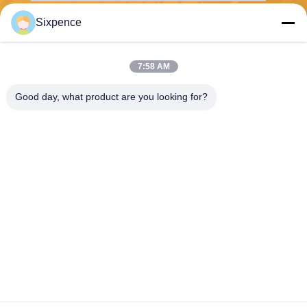
Sixpence
보내다
7:58 AM
Good day, what product are you looking for?
Chengdu Sixpence Technology Co.,Ltd.
info@sixpenceev.com
86-151-0843-0462
11층 1111호, 2동 1호, 신통
애비뉴 777번지, 하이테크 지
구, 청두, 쓰촨, 중국.
중국 좋은 품질 집의 ev 충전소 공급업체. 저작권 © 2026 electricvehicle-