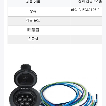
전자 잠금 EV 충전
제품 이름
타입 2/IEC62196-2
종류
작동 온도
-
IP 등급
인증서
CE