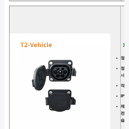
1
정류:
정량
세 
작동 
IP 
제품 
전 
습니