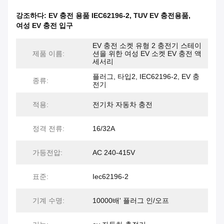
강조하다:
EV 충전 용품 IEC62196-2
,
TUV EV 충전용품
,
여성 EV 충전 입구
EV 충전 소켓 유형 2 충전기 스테이
제품 이름:
션을 위한 여성 EV 소켓 EV 충전 액
세서리
플러그, 타입2, IEC62196-2, EV 충
종류:
전기
적용:
전기차 자동차 충전
정격 전류:
16/32A
가등전압:
AC 240-415V
표준:
Iec62196-2
기계 수명:
10000배' 플러그 인/오프