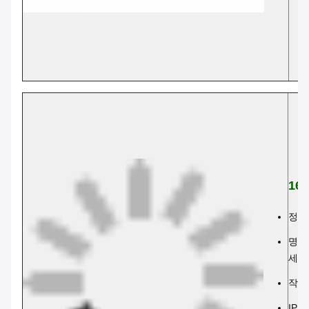
16
정류:
명소 
세 
작동 
IP 