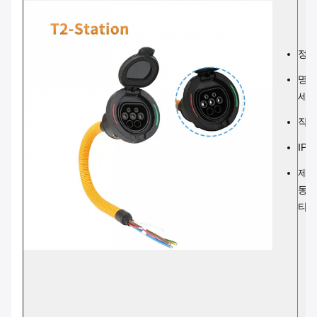
정류:
명소
세 
작동 
IP 
제품
동차
타입