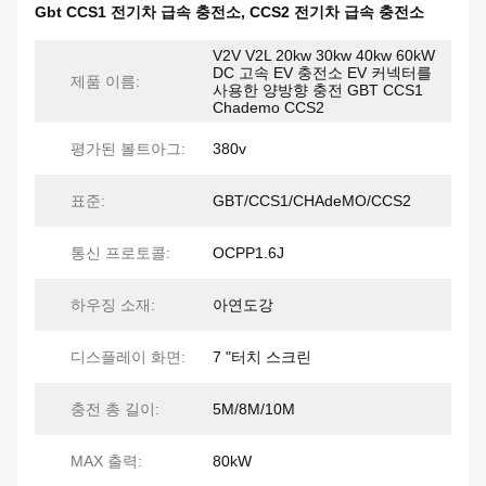
Gbt CCS1 전기차 급속 충전소
,
CCS2 전기차 급속 충전소
V2V V2L 20kw 30kw 40kw 60kW
DC 고속 EV 충전소 EV 커넥터를
제품 이름:
사용한 양방향 충전 GBT CCS1
Chademo CCS2
평가된 볼트아그:
380v
표준:
GBT/CCS1/CHAdeMO/CCS2
통신 프로토콜:
OCPP1.6J
하우징 소재:
아연도강
디스플레이 화면:
7 "터치 스크린
충전 총 길이:
5M/8M/10M
MAX 출력:
80kW