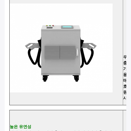
2
우리
충전
기 
용 
매우
호환
원 
시키
높은 유연성