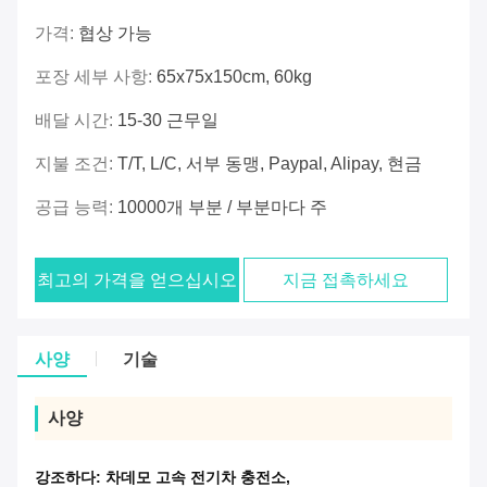
가격:
협상 가능
포장 세부 사항:
65x75x150cm, 60kg
배달 시간:
15-30 근무일
지불 조건:
T/T, L/C, 서부 동맹, Paypal, Alipay, 현금
공급 능력:
10000개 부분 / 부분마다 주
최고의 가격을 얻으십시오
지금 접촉하세요
사양
기술
사양
강조하다:
차데모 고속 전기차 충전소
,