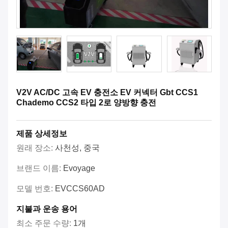
V2V AC/DC 고속 EV 충전소 EV 커넥터 Gbt CCS1
Chademo CCS2 타입 2로 양방향 충전
제품 상세정보
원래 장소:
사천성, 중국
브랜드 이름:
Evoyage
모델 번호:
EVCCS60AD
지불과 운송 용어
최소 주문 수량:
1개