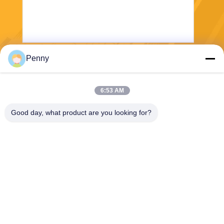
Penny
보내다
6:53 AM
Good day, what product are you looking for?
Chengdu Sixpence Technology Co.,Ltd.
info@sixpenceev.com
86-151-0843-0462
11층 1111호, 2동 1호, 신통
애비뉴 777번지, 하이테크 지
구, 청두, 쓰촨, 중국.