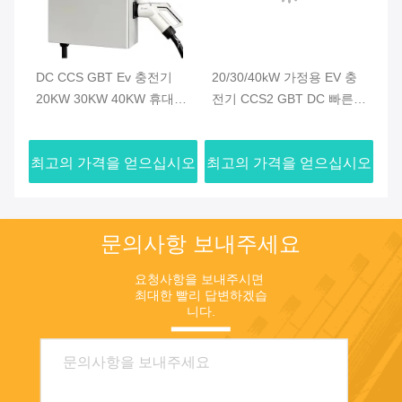
DC CCS GBT Ev 충전기
20/30/40kW 가정용 EV 충
2
 커
20KW 30KW 40KW 휴대용
전기 CCS2 GBT DC 빠른
기
충전소 380V DC 월박스 가
충전 스테이션 벽에 장착된
가
정용 자동차용 빠른 전기 충
스마트 제어 3.5m 케이블
스
시오
최고의 가격을 얻으십시오
최고의 가격을 얻으십시오
최
전
전기 자동차용 방수
플
문의사항 보내주세요
요청사항을 보내주시면 
최대한 빨리 답변하겠습
니다.