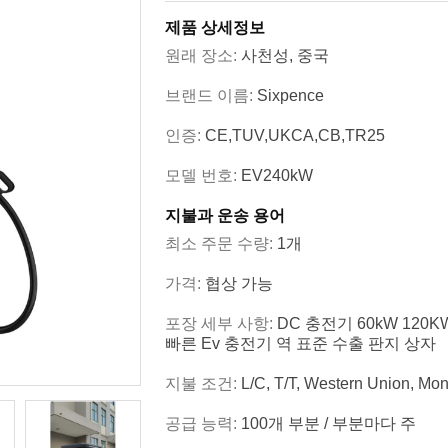
제품 상세정보
원래 장소:
사천성, 중국
브랜드 이름:
Sixpence
인증:
CE,TUV,UKCA,CB,TR25
모델 번호:
EV240kW
지불과 운송 용어
최소 주문 수량:
1개
가격:
협상 가능
포장 세부 사항:
DC 충전기 60kW 120KW
빠른 Ev 충전기 역 표준 수출 판지 상자
지불 조건:
L/C, T/T, Western Union, M
공급 능력:
100개 부분 / 부분마다 주