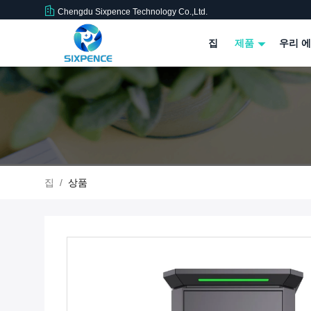
Chengdu Sixpence Technology Co.,Ltd.
집
제품
우리 에
집
/
상품