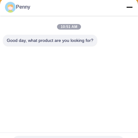
Penny
보내다
10:51 AM
Good day, what product are you looking for?
Chengdu Sixpence Technology Co.,Ltd.
info@sixpenceev.com
86-151-0843-0462
11층 1111호, 2동 1호, 신통
애비뉴 777번지, 하이테크 지
구, 청두, 쓰촨, 중국.
중국 좋은 품질 집의 ev 충전소 공급업체. 저작권 © 2026 electricvehicle-