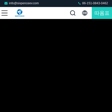
info@sixpenceev.com
86-151-0843-0462
따옴표