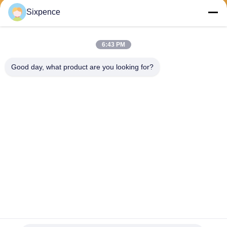
Sixpence
보내다
6:43 PM
Good day, what product are you looking for?
Chengdu Sixpence Technology Co.,Ltd.
info@sixpenceev.com
86-151-0843-0462
11층 1111호, 2동 1호, 신통
애비뉴 777번지, 하이테크 지
구, 청두, 쓰촨, 중국.
중국 좋은 품질 집의 ev 충전소 공급업체. 저작권 © 2026 electricvehicle-