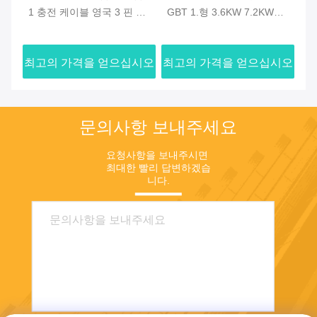
러
1 충전 케이블 영국 3 핀 조
GBT 1.형 3.6KW 7.2KW
충
절 전류 6-16A 5m 모든 타
IP65 방수 블루투스 탑재 충
러
션
입 2 EV/PHEV
전장 가정용 비상용
한
시오
최고의 가격을 얻으십시오
최고의 가격을 얻으십시오
최
량
문의사항 보내주세요
요청사항을 보내주시면 
최대한 빨리 답변하겠습
니다.