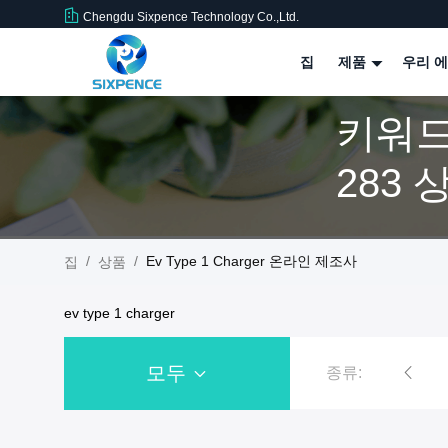
Chengdu Sixpence Technology Co.,Ltd.
집
제품
우리 에
키워드 
283 
/
/
Ev Type 1 Charger 온라인 제조사
집
상품
ev type 1 charger
모두
종류:
집의 ev 충전소
파일을 고발하는 EV