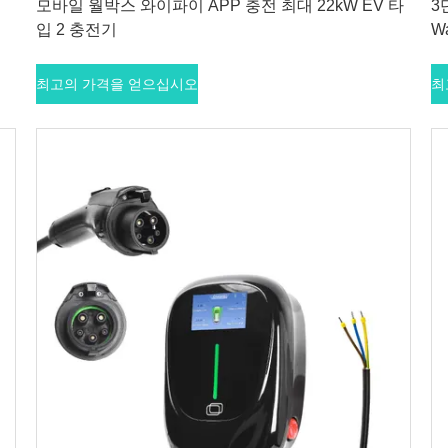
기
모바일 월박스 와이파이 APP 충전 최대 22kW EV 타
3
입 2 충전기
W
최고의 가격을 얻으십시오
최