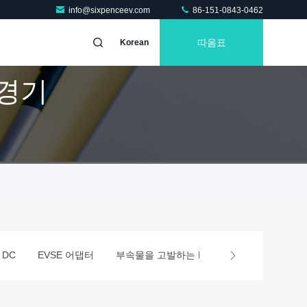
info@sixpenceev.com
86-151-0843-0462
따옴표
Korean
] 경기
DC
EVSE 어댑터
부속물을 고발하는 EV
종류 1 ev 충전기